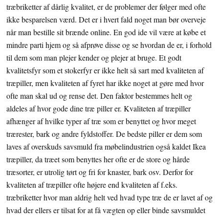
træbriketter af dårlig kvalitet, er de problemer der følger med ofte
ikke besparelsen værd. Det er i hvert fald noget man bør overveje
når man bestille sit brænde online. En god ide vil være at købe et
mindre parti hjem og så afprøve disse og se hvordan de er, i forhold
til dem som man plejer kender og plejer at bruge. Et godt
kvalitetsfyr som et stokerfyr er ikke helt så sart med kvaliteten af
træpiller, men kvaliteten af fyret har ikke noget at gøre med hvor
ofte man skal ud og rense det. Den faktor bestemmes helt og
aldeles af hvor gode dine træ piller er. Kvaliteten af træpiller
afhænger af hvilke typer af træ som er benyttet og hvor meget
trærester, bark og andre fyldstoffer. De bedste piller er dem som
laves af overskuds savsmuld fra møbelindustrien også kaldet Ikea
træpiller, da træet som benyttes her ofte er de store og hårde
træsorter, er utrolig tørt og fri for knaster, bark osv. Derfor for
kvaliteten af træpiller ofte højere end kvaliteten af f.eks.
træbriketter hvor man aldrig helt ved hvad type træ de er lavet af og
hvad der ellers er tilsat for at få vægten op eller binde savsmuldet